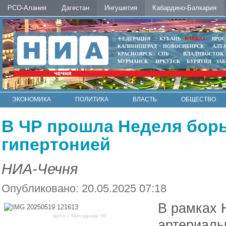
РСО-Алания
Дагестан
Ингушетия
Кабардино-Балкария
ФЕДЕРАЦИЯ
КУБАНЬ
КАВКАЗ
ЯРОС
КАЛИНИНГРАД
НОВОСИБИРСК
АЛТ
КРАСНОЯРСК
СПБ
ВЛАДИВОСТОК
МУРМАНСК
ИРКУТСК
БУРЯТИЯ
ЗА
ЭКОНОМИКА
ПОЛИТИКА
ВЛАСТЬ
ОБЩЕСТВО
АВТО
КОНТАКТЫ
В ЧР прошла Неделя бор
гипертонией
НИА-Чечня
Опубликовано: 20.05.2025 07:18
В рамках 
фото с Минздрава ЧР
артериаль