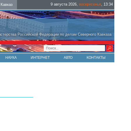
9 августа 2026
,
воскресенье
,
13
:
34
Кавказ
стерства Российской Федерации по делам Северного Кавказа
НАУКА
ИНТЕРНЕТ
АВТО
КОНТАКТЫ