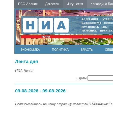
РСО-Алания
Дагестан
Ингушетия
Кабардино-Ба
ФЕДЕРАЦИЯ
КУБАН
КАЛИНИНГРАД
НОВО
КРАСНОЯРСК
СПБ
МУРМАНСК
ИРКУТСК
ЭКОНОМИКА
ПОЛИТИКА
ВЛАСТЬ
ОБЩ
Лента дня
НИА-Чечня
С даты
09-08-2026 - 09-08-2026
Подписывайтесь на нашу страницу новостей "НИА-Кавказ" 