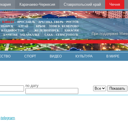
лкария
Карачаево-Черкесия
Ставропольский край
Чечня
Ь
КАВКАЗ
ЯРОСЛАВЛЬ
АРКТИКА
ТВЕРЬ
РОСТОВ
СИБИРСК
АЛТАЙ
КРЫМ
ТОМСК
КЕМЕРОВО
ВЛАДИВОСТОК
ЖЕЛЕЗНОГОРСК
ХАКАСИЯ
При поддержке Мини
БУРЯТИЯ
ЗАБАЙКАЛЬЕ
САХА
СЕВАСТОПОЛЬ
ЕСТВО
СПОРТ
ВИДЕО
КУЛЬТУРА
В МИРЕ
по дату
в
telegram
.