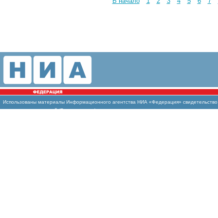
В начало
1
2
3
4
5
6
7
Использованы материалы Информационного агентства НИА «Федерация» свидетельство И
массовых коммуникаций (Роскомнадзор)