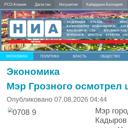
РСО-Алания
Дагестан
Ингушетия
Кабардино-Балкария
ФЕДЕРАЦИЯ
КУБАНЬ
КАВКАЗ
ЯРОС
КАЛИНИНГРАД
НОВОСИБИРСК
АЛТ
КРАСНОЯРСК
СПБ
ВЛАДИВОСТОК
МУРМАНСК
ИРКУТСК
БУРЯТИЯ
ЗА
ЭКОНОМИКА
ПОЛИТИКА
ВЛАСТЬ
ОБЩЕСТВО
АВТО
КОНТАКТЫ
Экономика
Мэр Грозного осмотрел
Опубликовано 07.08.2026 04:44
Мэр горо
Кадыров 