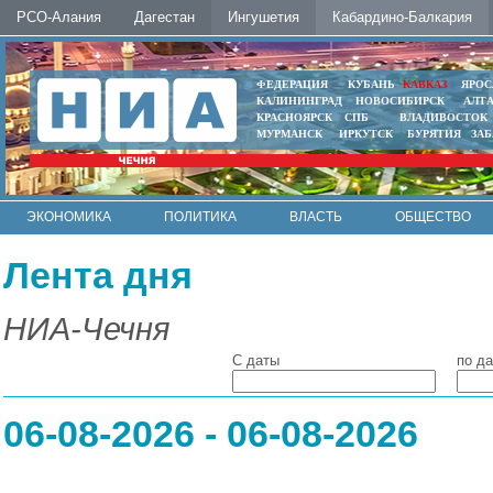
РСО-Алания
Дагестан
Ингушетия
Кабардино-Балкария
ФЕДЕРАЦИЯ
КУБАНЬ
КАВКАЗ
ЯРОС
КАЛИНИНГРАД
НОВОСИБИРСК
АЛТ
КРАСНОЯРСК
СПБ
ВЛАДИВОСТОК
МУРМАНСК
ИРКУТСК
БУРЯТИЯ
ЗА
ЭКОНОМИКА
ПОЛИТИКА
ВЛАСТЬ
ОБЩЕСТВО
АВТО
КОНТАКТЫ
Лента дня
НИА-Чечня
С даты
по да
06-08-2026 - 06-08-2026