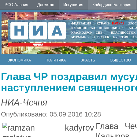
РСО-Алания
Дагестан
Ингушетия
Кабардино-Балкария
ФЕДЕРАЦИЯ
КУБАНЬ
КАВКАЗ
ЯРОС
КАЛИНИНГРАД
НОВОСИБИРСК
АЛТ
КРАСНОЯРСК
СПБ
ВЛАДИВОСТОК
МУРМАНСК
ИРКУТСК
БУРЯТИЯ
ЗА
ЭКОНОМИКА
ПОЛИТИКА
ВЛАСТЬ
ОБЩЕСТВО
АВТО
КОНТАКТЫ
Глава ЧР поздравил мусу
наступлением священног
НИА-Чечня
Опубликовано: 05.09.2016 10:28
Глава Че
Кадыров