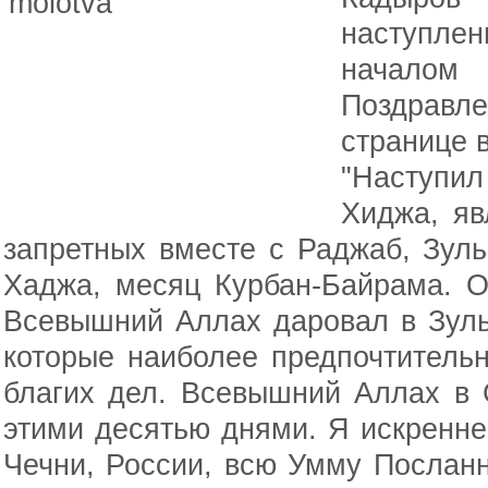
наступле
началом
Поздравле
странице в
"Наступил
Хиджа, яв
запретных вместе с Раджаб, Зул
Хаджа, месяц Курбан-Байрама. О
Всевышний Аллах даровал в Зуль
которые наиболее предпочтитель
благих дел. Всевышний Аллах в
этими десятью днями. Я искренн
Чечни, России, всю Умму Посланника Аллаха