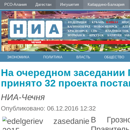
РСО-Алания
Дагестан
Ингушетия
Кабардино-Балкария
ФЕДЕРАЦИЯ
КУБАНЬ
КАВКАЗ
ЯРОС
КАЛИНИНГРАД
НОВОСИБИРСК
АЛТ
КРАСНОЯРСК
СПБ
ВЛАДИВОСТОК
МУРМАНСК
ИРКУТСК
БУРЯТИЯ
ЗА
ЭКОНОМИКА
ПОЛИТИКА
ВЛАСТЬ
ОБЩЕСТВО
АВТО
КОНТАКТЫ
На очередном заседании 
принято 32 проекта пост
НИА-Чечня
Опубликовано: 06.12.2016 12:32
В Грозн
Правитель