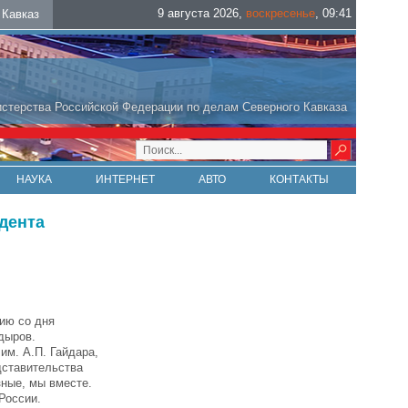
9 августа 2026
,
воскресенье
,
09
:
41
Кавказ
стерства Российской Федерации по делам Северного Кавказа
НАУКА
ИНТЕРНЕТ
АВТО
КОНТАКТЫ
дента
ию со дня
дыров.
им. А.П. Гайдара,
дставительства
ные, мы вместе.
России.