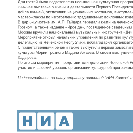
Для гостей была подготовлена насыщенная культурная програ
книжная выставка о жизни и деятельности Первого Президент
дойла цуьнан), экспозиции национальных костюмов, выступле
мастер-классы по изготовлению традиционных войлочных изде
В дар библиотеке им. А.П. Гайдара передали книги на чеченско
Грозном, а также издание «Ирсе де», посвящённое свадебным 
Москвы вручили национальный музыкальный инструмент «Дечиг
Мероприятие открыл начальник управления по развитию культ
делегацию из Чеченской Республики, поблагодарил организато
С приветственными речами также выступили первый заместит
культуры Мэрии Грозного Мадина Амаева. В своём выступлен
Кадырова.
По итогам мероприятия представители делегации Чеченской 
участие и высокий уровень организации культурной программы
Подписывайтесь на нашу страницу новостей "НИА-Кавказ" 