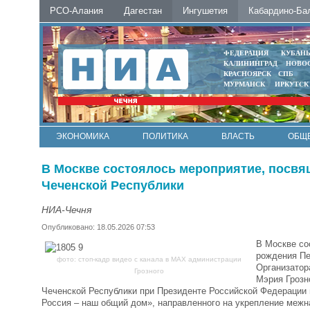
РСО-Алания
Дагестан
Ингушетия
Кабардино-Ба
ФЕДЕРАЦИЯ
КУБАН
КАЛИНИНГРАД
НОВО
КРАСНОЯРСК
СПБ
МУРМАНСК
ИРКУТСК
ЭКОНОМИКА
ПОЛИТИКА
ВЛАСТЬ
ОБЩ
В Москве состоялось мероприятие, посвя
Чеченской Республики
НИА-Чечня
Опубликовано: 18.05.2026 07:53
В Москве со
рождения Пе
фото: стоп-кадр видео с канала в МАХ администрации
Организатор
Грозного
Мэрия Грозн
Чеченской Республики при Президенте Российской Федерации 
Россия – наш общий дом», направленного на укрепление межн