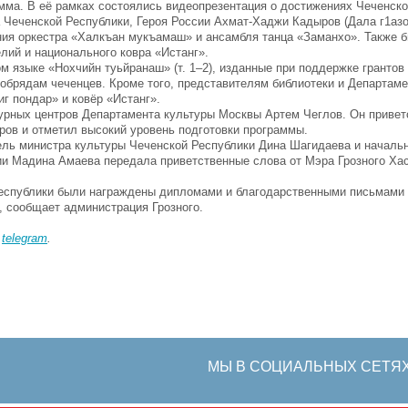
мма. В её рамках состоялись видеопрезентация о достижениях Чеченско
а Чеченской Республики, Героя России Ахмат-Хаджи Кадыров (Дала г1аз
ния оркестра «Халкъан мукъамаш» и ансамбля танца «Заманхо». Также 
лий и национального ковра «Истанг».
м языке «Нохчийн туьйранаш» (т. 1–2), изданные при поддержке грантов 
обрядам чеченцев. Кроме того, представителям библиотеки и Департаме
 пондар» и ковёр «Истанг».
урных центров Департамента культуры Москвы Артем Чеглов. Он привет
ров и отметил высокий уровень подготовки программы.
ель министра культуры Чеченской Республики Дина Шагидаева и началь
ии Мадина Амаева передала приветственные слова от Мэра Грозного Ха
Республики были награждены дипломами и благодарственными письмами 
, сообщает администрация Грозного.
в
telegram
.
МЫ В СОЦИАЛЬНЫХ СЕТЯ