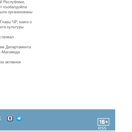
й Республики,
от къобалдойла
были организованы
Главы ЧР, книги о
нта культуры
ствовал
ник Департамента
с-Магомеда
за активное
Х
RSS