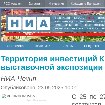
РСО-Алания
Дагестан
Ингушетия
Кабардино-Балкария
ФЕДЕРАЦИЯ
КУБАНЬ
КАВКАЗ
ЯРОС
КАЛИНИНГРАД
НОВОСИБИРСК
АЛТ
КРАСНОЯРСК
СПБ
ВЛАДИВОСТОК
МУРМАНСК
ИРКУТСК
БУРЯТИЯ
ЗА
ЭКОНОМИКА
ПОЛИТИКА
ВЛАСТЬ
ОБЩЕСТВО
АВТО
КОНТАКТЫ
Территория инвестиций К
выставочной экспозиции
НИА-Чечня
Опубликовано: 23.05.2025 10:01
С 25 по 2
Фото НИА Кавказ
состоится