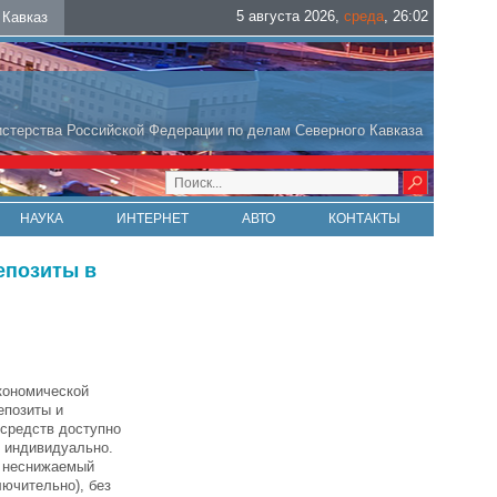
5 августа 2026
,
среда
,
26
:
02
Кавказ
стерства Российской Федерации по делам Северного Кавказа
НАУКА
ИНТЕРНЕТ
АВТО
КОНТАКТЫ
епозиты в
кономической
епозиты и
 средств доступно
я индивидуально.
и неснижаемый
лючительно), без