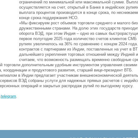
ограничений по минимальной или максимальной сумме. Выпла
осуществляется на счет, открытый в Банке в индийских рупия
выплата процентов производится в конце срока, по неснижаем
конце срока поддержания НСО.
«Мы фиксируем рост объемов торговли среднего и малого биз
дружественными странами. На долю этих государств приходи
оборота ВЭД, при этом Индия – одно из самых быстрорастущи
первое полугодие 2025 года количество счетов клиентов СМБ
рупиях увеличилось на 36% по сравнению с концом 2024 года.
контрактов с партнерами из Индии, поставленных на учет в 
дальнейшего укрепления торговых отношений между Индией и
считаем, что возможность размещать временно свободные ср
ой торговли дополнительным удобным инструментом управления своими
 координации и продуктового развития, старший вице-президент ВТБ.
филиалом в Индии предлагает участникам внешнеэкономической деятел
 сервисов ВЭД собраны услуги для надежных прямых расчетов с индий
ерсионных операций и закрытых распродаж рупий по выгодному курсу.
в
telegram
.