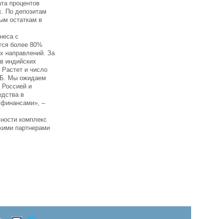
та процентов
х. По депозитам
ым остаткам в
неса с
тся более 80%
х направлений. За
 в индийских
 Растет и число
ВТБ. Мы ожидаем
 Россией и
едства в
 финансами», –
ьности комплекс
скими партнерами