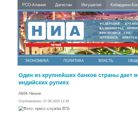
РСО-Алания
Дагестан
Ингушетия
Кабардино-Ба
ФЕДЕРАЦИЯ
КУБАН
КАЛИНИНГРАД
НОВО
КРАСНОЯРСК
СПБ
МУРМАНСК
ИРКУТСК
ЭКОНОМИКА
ПОЛИТИКА
ВЛАСТЬ
ОБЩ
Один из крупнейших банков страны дает 
индийских рупиях
НИА-Чечня
Опубликовано: 07.08.2025 12:39