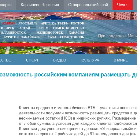
лкария
Карачаево-Черкесия
Ставропольский край
Чечня
Ь
КАВКАЗ
ЯРОСЛАВЛЬ
АРКТИКА
ТВЕРЬ
РОСТОВ
СИБИРСК
АЛТАЙ
КРЫМ
ТОМСК
КЕМЕРОВО
ВЛАДИВОСТОК
ЖЕЛЕЗНОГОРСК
ХАКАСИЯ
При поддержке Мини
БУРЯТИЯ
ЗАБАЙКАЛЬЕ
САХА
СЕВАСТОПОЛЬ
ЕСТВО
СПОРТ
ВИДЕО
КУЛЬТУРА
В МИРЕ
возможность российским компаниям размещать д
Клиенты среднего и малого бизнеса ВТБ – участники внешнеэ
деятельности получили возможность размещать средства в д
неснижаемые остатки (НСО) в индийских рупиях. Размещение
от любой суммы, а условия для каждого клиента подбираютс
Клиентам доступно размещение в депозит «Универсальный» 
остаток на срок от 2 рабочих дней до 91 календарного дня (вк