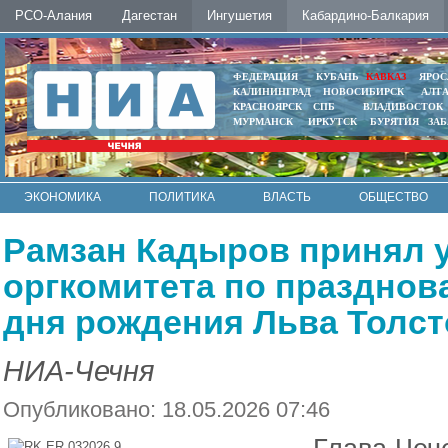
РСО-Алания
Дагестан
Ингушетия
Кабардино-Балкария
ФЕДЕРАЦИЯ
КУБАНЬ
КАВКАЗ
ЯРОС
КАЛИНИНГРАД
НОВОСИБИРСК
АЛТ
КРАСНОЯРСК
СПБ
ВЛАДИВОСТОК
МУРМАНСК
ИРКУТСК
БУРЯТИЯ
ЗА
ЭКОНОМИКА
ПОЛИТИКА
ВЛАСТЬ
ОБЩЕСТВО
АВТО
КОНТАКТЫ
Рамзан Кадыров принял у
оргкомитета по празднов
дня рождения Льва Толст
НИА-Чечня
Опубликовано: 18.05.2026 07:46