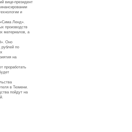
ий вице-президент
финансировании
технологии и
 «Сима Ленд».
ых производств
х материалов, а
й». Оно
 рублей по
ых
риятия на
ют проработать
будет
льства
отеля в Тюмени.
ства пойдут на
й.