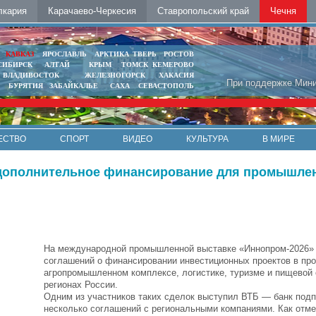
лкария
Карачаево-Черкесия
Ставропольский край
Чечня
Ь
КАВКАЗ
ЯРОСЛАВЛЬ
АРКТИКА
ТВЕРЬ
РОСТОВ
СИБИРСК
АЛТАЙ
КРЫМ
ТОМСК
КЕМЕРОВО
ВЛАДИВОСТОК
ЖЕЛЕЗНОГОРСК
ХАКАСИЯ
При поддержке Мини
БУРЯТИЯ
ЗАБАЙКАЛЬЕ
САХА
СЕВАСТОПОЛЬ
ЕСТВО
СПОРТ
ВИДЕО
КУЛЬТУРА
В МИРЕ
 дополнительное финансирование для промышле
На международной промышленной выставке «Иннопром-2026» 
соглашений о финансировании инвестиционных проектов в пр
агропромышленном комплексе, логистике, туризме и пищевой 
регионах России.
Одним из участников таких сделок выступил ВТБ — банк подп
несколько соглашений с региональными компаниями. Как отм