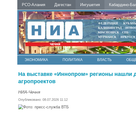
РСО-Алания
Дагестан
Ингушетия
Кабардино-Ба
ФЕДЕРАЦИЯ
КУБАН
КАЛИНИНГРАД
НОВО
КРАСНОЯРСК
СПБ
МУРМАНСК
ИРКУТСК
ЭКОНОМИКА
ПОЛИТИКА
ВЛАСТЬ
ОБЩ
На выставке «Иннопром» регионы нашли
агропроектов
НИА-Чечня
Опубликовано: 08.07.2026 11:12