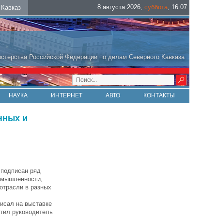
8 августа 2026
,
суббота
,
16
:
07
Кавказ
стерства Российской Федерации по делам Северного Кавказа
НАУКА
ИНТЕРНЕТ
АВТО
КОНТАКТЫ
нных и
подписан ряд
омышленности,
отрасли в разных
исал на выставке
етил руководитель