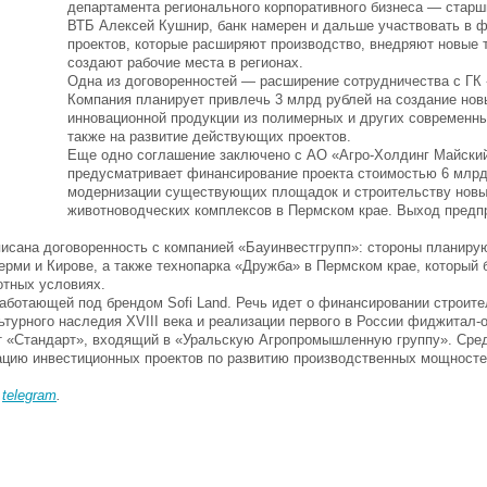
департамента регионального корпоративного бизнеса — старш
ВТБ Алексей Кушнир, банк намерен и дальше участвовать в 
проектов, которые расширяют производство, внедряют новые 
создают рабочие места в регионах.
Одна из договоренностей — расширение сотрудничества с ГК
Компания планирует привлечь 3 млрд рублей на создание нов
инновационной продукции из полимерных и других современны
также на развитие действующих проектов.
Еще одно соглашение заключено с АО «Агро-Холдинг Майски
предусматривает финансирование проекта стоимостью 6 млрд
модернизации существующих площадок и строительству нов
животноводческих комплексов в Пермском крае. Выход предп
сана договоренность с компанией «Бауинвестгрупп»: стороны планиру
рми и Кирове, а также технопарка «Дружба» в Пермском крае, который 
отных условиях.
аботающей под брендом Sofi Land. Речь идет о финансировании строите
ьтурного наследия XVIII века и реализации первого в России фиджитал-
ат «Стандарт», входящий в «Уральскую Агропромышленную группу». Сред
ацию инвестиционных проектов по развитию производственных мощносте
в
telegram
.