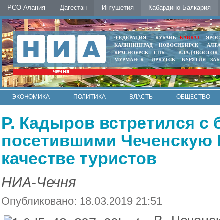
РСО-Алания
Дагестан
Ингушетия
Кабардино-Балкария
ФЕДЕРАЦИЯ
КУБАНЬ
КАВКАЗ
ЯРОС
КАЛИНИНГРАД
НОВОСИБИРСК
АЛТ
КРАСНОЯРСК
СПБ
ВЛАДИВОСТОК
МУРМАНСК
ИРКУТСК
БУРЯТИЯ
ЗА
ЭКОНОМИКА
ПОЛИТИКА
ВЛАСТЬ
ОБЩЕСТВО
АВТО
КОНТАКТЫ
Р. Кадыров встретился с 
посетившими Чеченскую 
качестве туристов
НИА-Чечня
Опубликовано: 18.03.2019 21:51