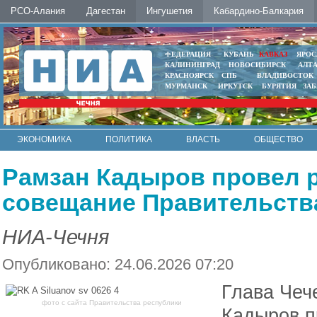
РСО-Алания
Дагестан
Ингушетия
Кабардино-Балкария
ФЕДЕРАЦИЯ
КУБАНЬ
КАВКАЗ
ЯРОС
КАЛИНИНГРАД
НОВОСИБИРСК
АЛТ
КРАСНОЯРСК
СПБ
ВЛАДИВОСТОК
МУРМАНСК
ИРКУТСК
БУРЯТИЯ
ЗА
ЭКОНОМИКА
ПОЛИТИКА
ВЛАСТЬ
ОБЩЕСТВО
АВТО
КОНТАКТЫ
Рамзан Кадыров провел 
совещание Правительств
НИА-Чечня
Опубликовано: 24.06.2026 07:20
Глава Чеч
фото с сайта Правительства республики
Кадыров п