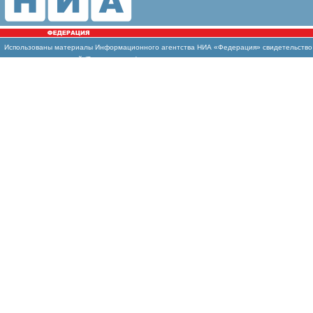
Использованы материалы Информационного агентства НИА «Федерация» свидетельство И
массовых коммуникаций (Роскомнадзор)