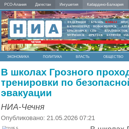
РСО-Алания
Дагестан
Ингушетия
Кабардино-Балкария
ФЕДЕРАЦИЯ
КУБАНЬ
КАВКАЗ
ЯРОС
КАЛИНИНГРАД
НОВОСИБИРСК
АЛТ
КРАСНОЯРСК
СПБ
ВЛАДИВОСТОК
МУРМАНСК
ИРКУТСК
БУРЯТИЯ
ЗА
ЭКОНОМИКА
ПОЛИТИКА
ВЛАСТЬ
ОБЩЕСТВО
АВТО
КОНТАКТЫ
В школах Грозного прохо
тренировки по безопасно
эвакуации
НИА-Чечня
Опубликовано: 21.05.2026 07:21