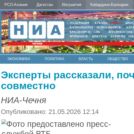
РСО-Алания
Дагестан
Ингушетия
Кабардино-Балкария
ФЕДЕРАЦИЯ
КУБАНЬ
КАВКАЗ
ЯРОС
КАЛИНИНГРАД
НОВОСИБИРСК
АЛТ
КРАСНОЯРСК
СПБ
ВЛАДИВОСТОК
МУРМАНСК
ИРКУТСК
БУРЯТИЯ
ЗА
ЭКОНОМИКА
ПОЛИТИКА
ВЛАСТЬ
ОБЩЕСТВО
АВТО
КОНТАКТЫ
Эксперты рассказали, по
совместно
НИА-Чечня
Опубликовано: 21.05.2026 12:14