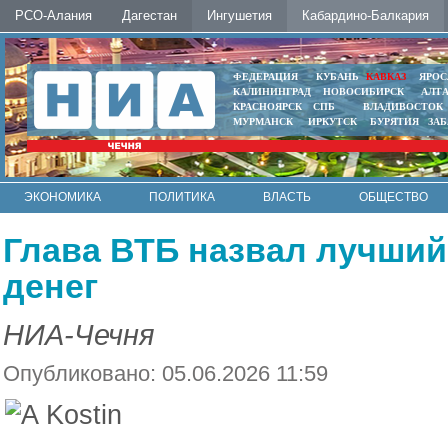
РСО-Алания
Дагестан
Ингушетия
Кабардино-Балкария
ФЕДЕРАЦИЯ
КУБАНЬ
КАВКАЗ
ЯРОС
КАЛИНИНГРАД
НОВОСИБИРСК
АЛТ
КРАСНОЯРСК
СПБ
ВЛАДИВОСТОК
МУРМАНСК
ИРКУТСК
БУРЯТИЯ
ЗА
ЭКОНОМИКА
ПОЛИТИКА
ВЛАСТЬ
ОБЩЕСТВО
АВТО
КОНТАКТЫ
Глава ВТБ назвал лучший
денег
НИА-Чечня
Опубликовано: 05.06.2026 11:59