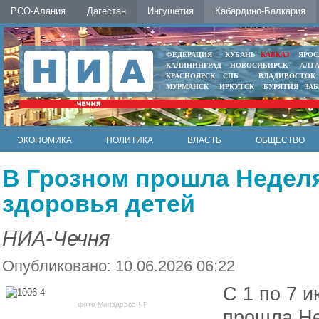
РСО-Алания
Дагестан
Ингушетия
Кабардино-Балкария
ФЕДЕРАЦИЯ
КУБАНЬ
КАВКАЗ
ЯРОС
КАЛИНИНГРАД
НОВОСИБИРСК
АЛТ
КРАСНОЯРСК
СПБ
ВЛАДИВОСТОК
МУРМАНСК
ИРКУТСК
БУРЯТИЯ
ЗА
ЭКОНОМИКА
ПОЛИТИКА
ВЛАСТЬ
ОБЩЕСТВО
АВТО
КОНТАКТЫ
В Грозном прошла Недел
здоровья детей
НИА-Чечня
Опубликовано: 10.06.2026 06:22
С 1 по 7 
фото Минздрава ЧР
прошла Не