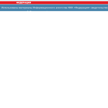
Использованы материалы Информационного агентства НИА «Федерация» свидетельство И
массовых коммуникаций (Роскомнадзор)