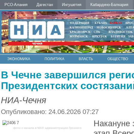
РСО-Алания
Дагестан
Ингушетия
Кабардино-Балкария
ФЕДЕРАЦИЯ
КУБАНЬ
КАВКАЗ
ЯРОС
КАЛИНИНГРАД
НОВОСИБИРСК
АЛТ
КРАСНОЯРСК
СПБ
ВЛАДИВОСТОК
МУРМАНСК
ИРКУТСК
БУРЯТИЯ
ЗА
ЭКОНОМИКА
ПОЛИТИКА
ВЛАСТЬ
ОБЩЕСТВО
АВТО
КОНТАКТЫ
В Чечне завершился реги
Президентских состязани
НИА-Чечня
Опубликовано: 24.06.2026 07:27
Накануне 
фото с канала в МАХ администрации Грозного
этап Всер